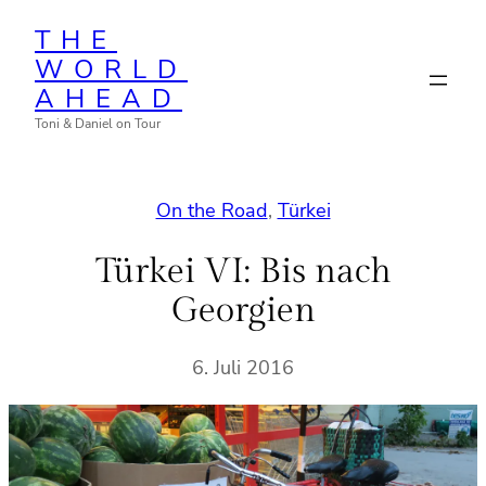
Zum
THE
Inhalt
WORLD
springen
AHEAD
Toni & Daniel on Tour
On the Road
, 
Türkei
Türkei VI: Bis nach
Georgien
6. Juli 2016