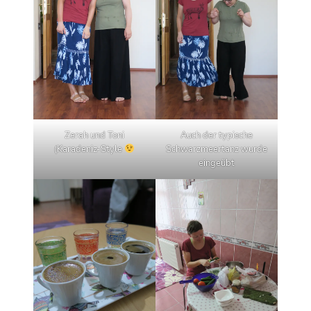
Zerah und Toni
Auch der typische
(Karadeniz-Style
Schwarzmeertanz wurde
eingeübt