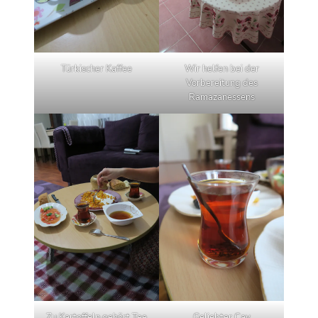
Türkischer Kaffee
Wir helfen bei der
Vorbereitung des
Ramazanessens
Zu Kartoffeln gehört Tee
Geliebter Cay