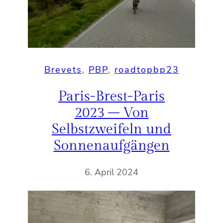
Brevets
, 
PBP
, 
roadtopbp23
Paris-Brest-Paris
2023 – Von
Selbstzweifeln und
Sonnenaufgängen
6. April 2024