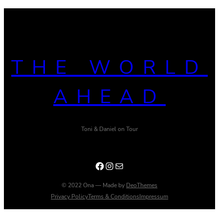
THE WORLD
AHEAD
Toni & Daniel on Tour
Facebook
Instagram
E-Mail
© 2022 Ona — Made by
DeoThemes
Privacy Policy
Terms & Conditions
Impressum