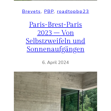
Brevets
, 
PBP
, 
roadtopbp23
Paris-Brest-Paris
2023 – Von
Selbstzweifeln und
Sonnenaufgängen
6. April 2024