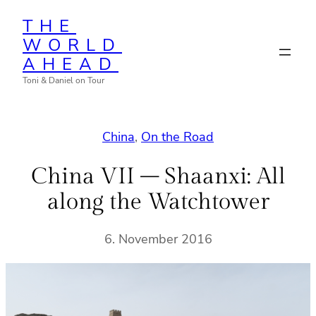
Zum
THE
Inhalt
WORLD
springen
AHEAD
Toni & Daniel on Tour
China
, 
On the Road
China VII – Shaanxi: All
along the Watchtower
6. November 2016