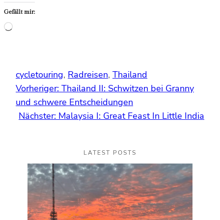
Gefällt mir:
Wird
geladen …
cycletouring
, 
Radreisen
, 
Thailand
Vorheriger:
Thailand II: Schwitzen bei Granny
und schwere Entscheidungen
Nächster:
Malaysia I: Great Feast In Little India
LATEST POSTS