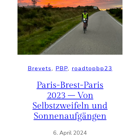
Brevets
, 
PBP
, 
roadtopbp23
Paris-Brest-Paris
2023 – Von
Selbstzweifeln und
Sonnenaufgängen
6. April 2024