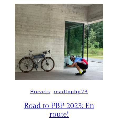
Brevets
, 
roadtopbp23
Road to PBP 2023: En
route!