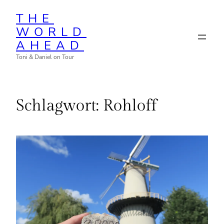
Zum
THE
Inhalt
WORLD
springen
AHEAD
Toni & Daniel on Tour
Schlagwort:
Rohloff