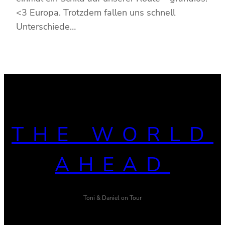
<3 Europa. Trotzdem fallen uns schnell
Unterschiede…
THE WORLD
AHEAD
Toni & Daniel on Tour