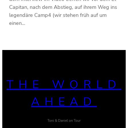
Capitan, nach dem Abstieg, auf ihrem Weg ins
legendäre Camp4 (wir stehen früh auf um
einen…
THE WORLD
AHEAD
Toni & Daniel on Tour