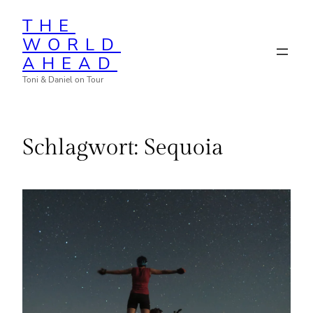
Zum
THE
Inhalt
WORLD
springen
AHEAD
Toni & Daniel on Tour
Schlagwort:
Sequoia