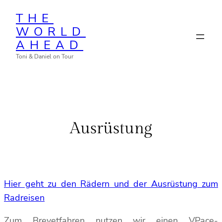
Zum
THE
Inhalt
WORLD
springen
AHEAD
Toni & Daniel on Tour
Ausrüstung
Hier geht zu den Rädern und der Ausrüstung zum
Radreisen
Zum Brevetfahren nutzen wir einen VPace-