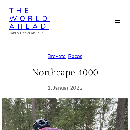
Zum
THE
Inhalt
WORLD
springen
AHEAD
Toni & Daniel on Tour
Brevets
, 
Races
Northcape 4000
1. Januar 2022