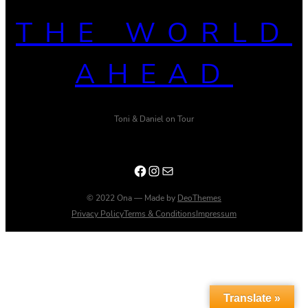
THE WORLD
AHEAD
Toni & Daniel on Tour
Facebook
Instagram
E-Mail
© 2022 Ona — Made by
DeoThemes
Privacy Policy
Terms & Conditions
Impressum
Translate »