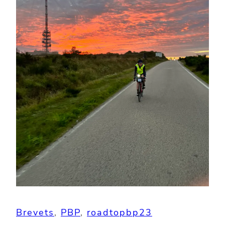
Brevets
, 
PBP
, 
roadtopbp23