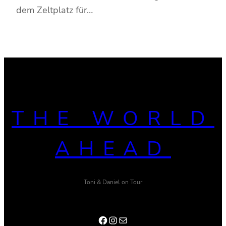
dem Zeltplatz für…
THE WORLD
AHEAD
Toni & Daniel on Tour
Facebook
Instagram
E-Mail