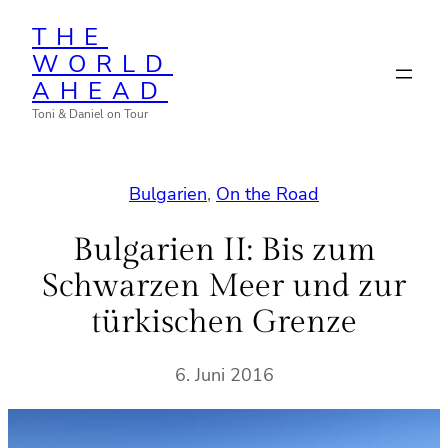
Zum
THE
Inhalt
WORLD
springen
AHEAD
Toni & Daniel on Tour
Bulgarien
, 
On the Road
Bulgarien II: Bis zum
Schwarzen Meer und zur
türkischen Grenze
6. Juni 2016