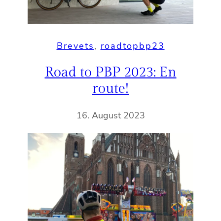
Brevets
, 
roadtopbp23
Road to PBP 2023: En
route!
16. August 2023