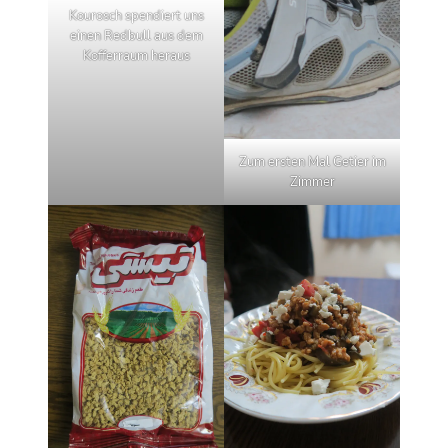
Kourosch spendiert uns
einen Redbull aus dem
Kofferraum heraus
Zum ersten Mal Getier im
Zimmer