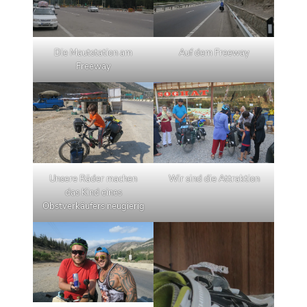
Die Mautstation am
Auf dem Freeway
Freeway
Unsere Räder machen
Wir sind die Attraktion
das Kind eines
Obstverkäufers neugierig