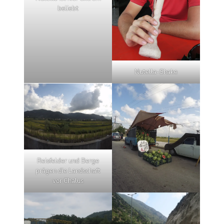
beliebt
Nutella-Shake
Reisfelder und Berge
prägen die Landschaft
vor Chalus