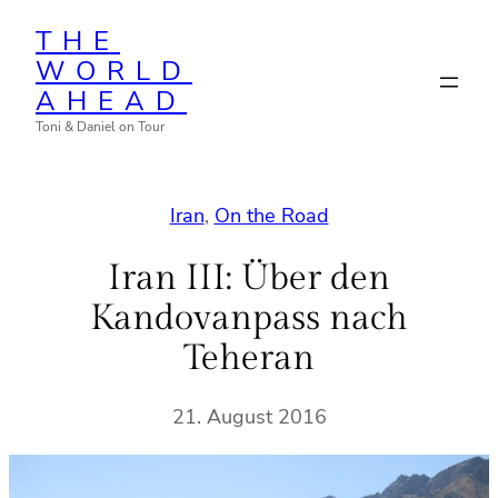
Zum
THE
Inhalt
WORLD
springen
AHEAD
Toni & Daniel on Tour
Iran
, 
On the Road
Iran III: Über den
Kandovanpass nach
Teheran
21. August 2016