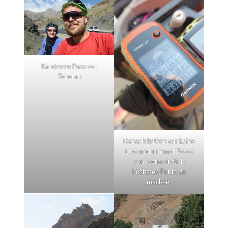
Kandovan Pass vor
Teheran
Danach hatten wir keine
Lust mehr immer Fotos
vom vermeintlich
höchsten Punkt zu
machen.