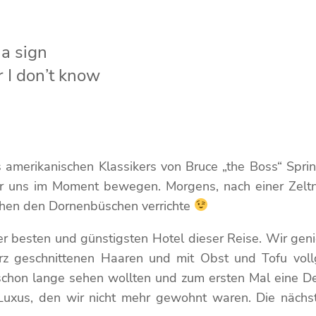
 a sign
r I don’t know
es amerikanischen Klassikers von Bruce „the Boss“ Sp
ir uns im Moment bewegen. Morgens, nach einer Zeltna
chen den Dornenbüschen verrichte
er besten und günstigsten Hotel dieser Reise. Wir gen
rz geschnittenen Haaren und mit Obst und Tofu vol
ir schon lange sehen wollten und zum ersten Mal eine D
n Luxus, den wir nicht mehr gewohnt waren. Die nä