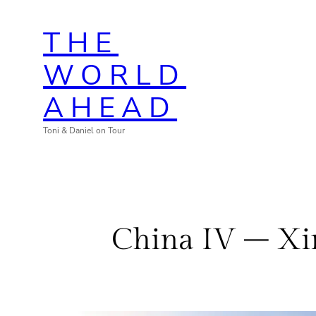
Zum
THE
Inhalt
springen
WORLD
AHEAD
Toni & Daniel on Tour
China IV – Xin