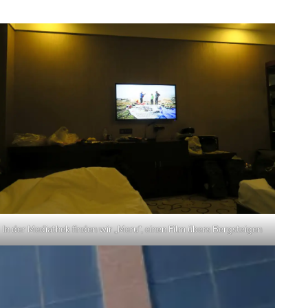
In der Mediathek finden wir „Meru“, einen Film übers Bergsteigen