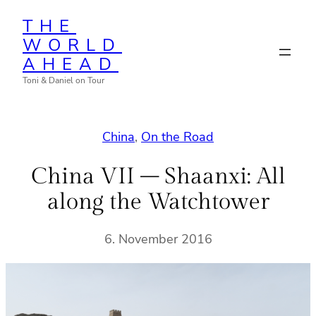
Zum
THE
Inhalt
WORLD
springen
AHEAD
Toni & Daniel on Tour
China
, 
On the Road
China VII – Shaanxi: All
along the Watchtower
6. November 2016