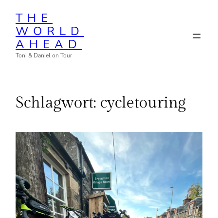
Zum
THE
Inhalt
WORLD
springen
AHEAD
Toni & Daniel on Tour
Schlagwort:
cycletouring