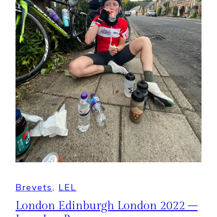
Brevets
, 
LEL
London Edinburgh London 2022 –