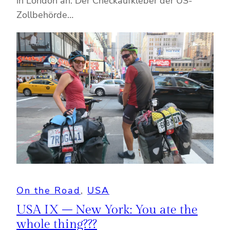
in London an. Der Checkaufkleber der US-
Zollbehörde…
On the Road
, 
USA
USA IX – New York: You ate the
whole thing???