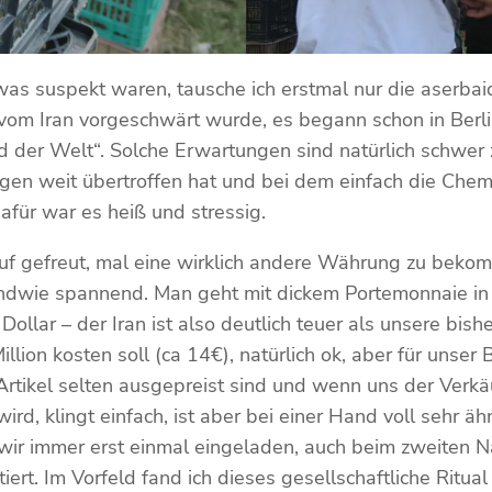
was suspekt waren, tausche ich erstmal nur die aser
 vom Iran vorgeschwärt wurde, es begann schon in Berli
and der Welt“. Solche Erwartungen sind natürlich schwer
en weit übertroffen hat und bei dem einfach die Chem
afür war es heiß und stressig.
rauf gefreut, mal eine wirklich andere Währung zu bek
gendwie spannend. Man geht mit dickem Portemonnaie in
Dollar – der Iran ist also deutlich teuer als unsere bi
llion kosten soll (ca 14€), natürlich ok, aber für unser 
 Artikel selten ausgepreist sind und wenn uns der Verkä
, klingt einfach, ist aber bei einer Hand voll sehr ä
ir immer erst einmal eingeladen, auch beim zweiten N
. Im Vorfeld fand ich dieses gesellschaftliche Ritual se