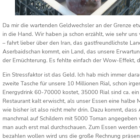
Da mir die wartenden Geldwechsler an der Grenze et
in die Hand. Wir haben ja schon erzählt, wie sehr uns
– fahrt lieber über den Iran, das gastfreundlichste L
Aserbaidschan kommt, ein Land, das unsere Erwartung
der Ernüchterung. Es fehlte einfach der Wow-Effekt, d
Ein Stressfaktor ist das Geld. Ich hab mich immer da
zweite Tasche für unsere 10 Millionen Rial, schon ir
Energydrink 60-70000 kostet, 35000 Rial sind ca. ein 
Restaurant kalt erwischt, als unser Essen eine halbe Mi
wie bisher ist also nicht mehr drin. Dazu kommt, dass
manchmal auf Schildern mit 5000 Toman angegeben wird
man auch erst mal durchschauen. Zum Essen werden w
bezahlen wollen wird uns die große Rechnung präsentiert