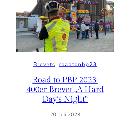
Brevets
, 
roadtopbp23
Road to PBP 2023:
400er Brevet „A Hard
Day‘s Night“
20. Juli 2023