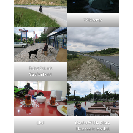
Wildcamp
Frühstück mit
Straßenhund
Chai
Geschafft! Die Blaue
Moschee in Istanbul