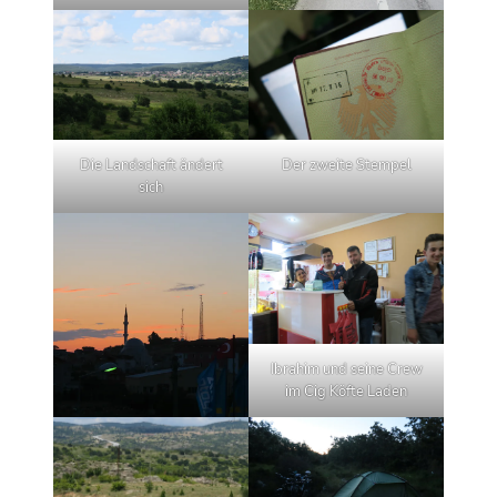
Die Landschaft ändert
Der zweite Stempel
sich
Ibrahim und seine Crew
im Cig Köfte Laden