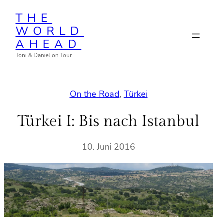
Zum
THE
Inhalt
WORLD
springen
AHEAD
Toni & Daniel on Tour
On the Road
, 
Türkei
Türkei I: Bis nach Istanbul
10. Juni 2016