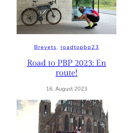
Brevets
, 
roadtopbp23
Road to PBP 2023: En
route!
16. August 2023