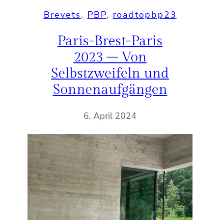
Brevets
, 
PBP
, 
roadtopbp23
Paris-Brest-Paris
2023 – Von
Selbstzweifeln und
Sonnenaufgängen
6. April 2024